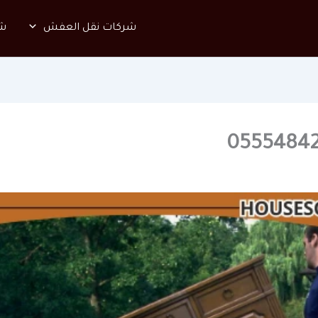
شركات نقل العفش
شر