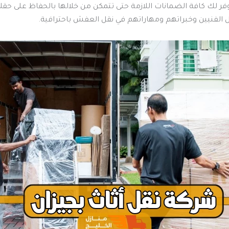
وفر لك كافة الضمانات اللازمة حتى تتمكن من خلالها بالحفاظ على ح
 الفنيين وخبراتهم ومهاراتهم في نقل العفش باحترافية.