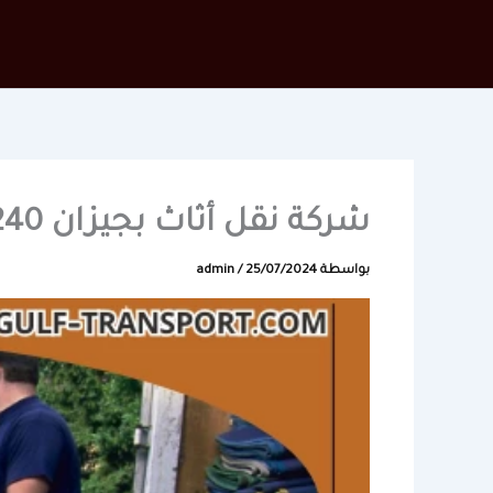
خطي
لى
لمحتوى
شركة نقل أثاث بجيزان 0555484240
بواسطة
25/07/2024
/
admin