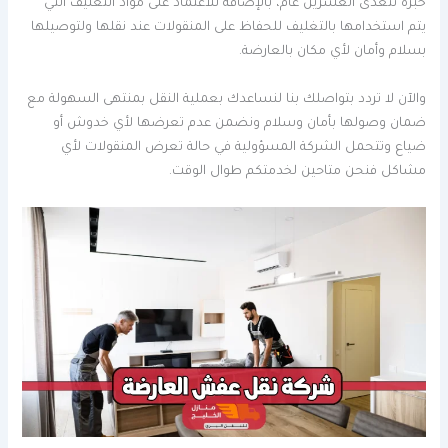
خبرة تتعدى العشرين عام، بالإضافة للاعتماد على مواد التغليف التي
يتم استخدامها بالتغليف للحفاظ على المنقولات عند نقلها ولتوصيلها
بسلام وأمان لأي مكان بالعارضة.
والآن لا تردد بتواصلك بنا لنساعدك بعملية النقل بمنتهى السهولة مع
ضمان وصولها بأمان وسلام ونضمن عدم تعرضها لأي خدوش أو
ضياع وتتحمل الشركة المسؤولية في حالة تعرض المنقولات لأي
مشاكل فنحن متاحين لخدمتكم طوال الوقت.