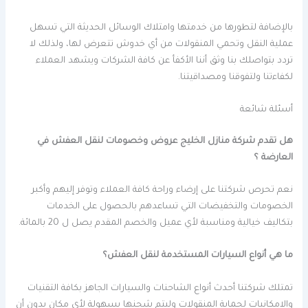
بالإضافة لتطورها من خدمتها وامتلاك الوسائل الحديثة التي تسهل
عملية النقل وتحمي المنقولات من أي خدوش تتعرض لها، ولذلك لا
تردد بتواصلك بنا وثق أننا الأكفأ عن كافة الشركات ويشهد العملاء
لكفاءتنا ولتفوقنا ومصداقيتنا.
أسئلة شائعة
هل تقدم شركة منازل الخليج عروض وخصومات لنقل العفش في
العارضة ؟
نعم تحرص شركتنا على إرضاء وراحة كافة العملاء وتوفر إليهم وأكبر
الخصومات والتخفيضات التي تساعدهم بالحصول على الخدمات
بتكاليف خيالية ومناسبة لأي عميل والخصم المقدم يصل ل 20 بالمائة.
ما هي أنواع السيارات المستخدمة لنقل العفش؟
تمتلك شركتنا أحدث أنواع الشاحنات والسيارات الجاهز بكافة التقنيات
والامكانيات لحماية المنقولات وليتم شحنها بسهولة لأي مكان بدون أن