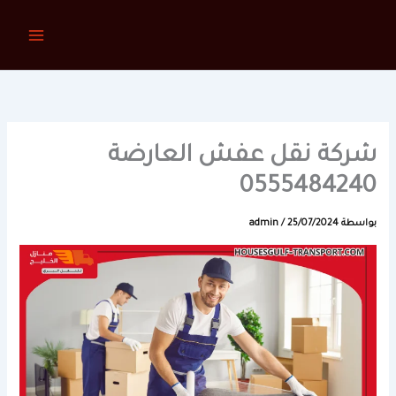
خطي
لى
لمحتوى
شركة نقل عفش العارضة
0555484240
بواسطة
25/07/2024
/
admin