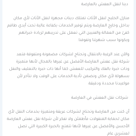
دينا لنقل العفش بالعارضة
منازل الخليج لنقل الأثاث تمتلك دينات مجهزة لنقل الأثاث لأي مكان
بداخل وخارج العارضة ويتم توفير الخدمات بكفاءة عالية تحت أيدي طاقم
كفئ من العمالة والفنيين التي تعمل على تدريبهم لزيادة خبراتهم
ويكونوا سبب شهرتنا وتفوقنا.
والآن عند الرغبة بالانتقال وتحتاج لشركات مضمونة ومتفوقة فتعد
شركة نقل عفش العارضة الأفضل عن غيرها بالمجال لأنها متميزة
وذات خبرة بالفك والتركيب للعفش كما أنها ذات خبرة بالتغليف والنقل
بسهولة لأي مكان ونضمن تأدية الخدمات على الوقت ولا نتأخر لأن
مواعيدنا محددة ودقيقة.
شركات نقل العفش في العارضة
أن كنت من العارضة وتحتاج لشركات عريقة ومتميزة بخدمات النقل لأي
مكان لحماية المنقولات فأطمئن ولا تفكر لأن شركة نقل عفش العارضة
الأحسن والأفضل عن غيرها لأنها تتمتع بالخبرة الكبيرة التي تصل
لعشرين عام.