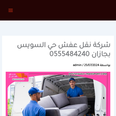
خطي
لى
لمحتوى
شركة نقل عفش حي السويس
بجازان 0555484240
بواسطة
25/07/2024
/
admin