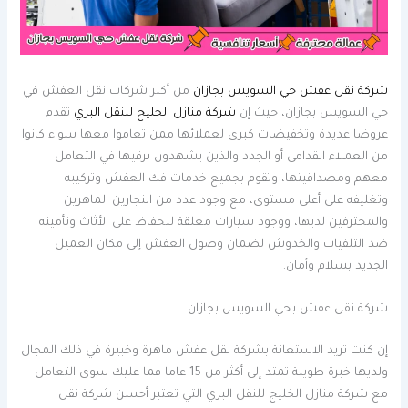
شركة نقل عفش حي السويس بجازان
من أكبر شركات نقل العفش في
حي السويس بجازان، حيث إن
شركة منازل الخليج للنقل البري
تقدم
عروضا عديدة وتخفيضات كبرى لعملائها ممن تعاموا معها سواء كانوا
من العملاء القدامى أو الجدد والذين يشهدون برقيها في التعامل
معهم ومصداقيتها، وتقوم بجميع خدمات فك العفش وتركيبه
وتغليفه على أعلى مستوى، مع وجود عدد من النجارين الماهرين
والمحترفين لديها، ووجود سيارات مغلقة للحفاظ على الأثاث وتأمينه
ضد التلفيات والخدوش لضمان وصول العفش إلى مكان العميل
الجديد بسلام وأمان.
شركة نقل عفش بحي السويس بجازان
إن كنت تريد الاستعانة بشركة نقل عفش ماهرة وخبيرة في ذلك المجال
ولديها خبرة طويلة تمتد إلى أكثر من 15 عاما فما عليك سوى التعامل
مع شركة منازل الخليج للنقل البري التي تعتبر أحسن شركة نقل