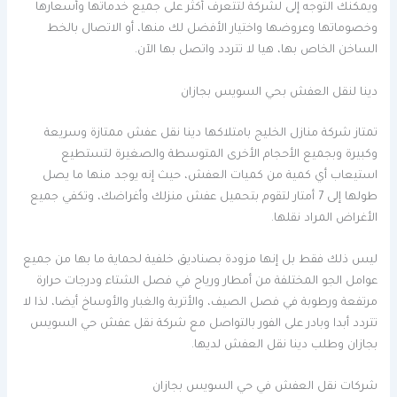
ويمكنك التوجه إلى لشركة لتتعرف أكثر على جميع خدماتها وأسعارها
وخصوماتها وعروضها واختيار الأفضل لك منها، أو الاتصال بالخط
الساخن الخاص بها، هيا لا تتردد واتصل بها الآن.
دينا لنقل العفش بحي السويس بجازان
تمتاز شركة منازل الخليج بامتلاكها دينا نقل عفش ممتازة وسريعة
وكبيرة وبجميع الأحجام الأخرى المتوسطة والصغيرة لتستطيع
استيعاب أي كمية من كميات العفش، حيث إنه يوجد منها ما يصل
طولها إلى 7 أمتار لتقوم بتحميل عفش منزلك وأغراضك، وتكفي جميع
الأغراض المراد نقلها.
ليس ذلك فقط بل إنها مزودة بصناديق خلفية لحماية ما بها من جميع
عوامل الجو المختلفة من أمطار ورياح في فصل الشتاء ودرجات حرارة
مرتفعة ورطوبة في فصل الصيف، والأتربة والغبار والأوساخ أيضا، لذا لا
تتردد أبدا وبادر على الفور بالتواصل مع شركة نقل عفش حي السويس
بجازان وطلب دينا نقل العفش لديها.
شركات نقل العفش في حي السويس بجازان