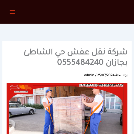
خطي
لى
لمحتوى
شركة نقل عفش حي الشاطئ
بجازان 0555484240
بواسطة
25/07/2024
/
admin