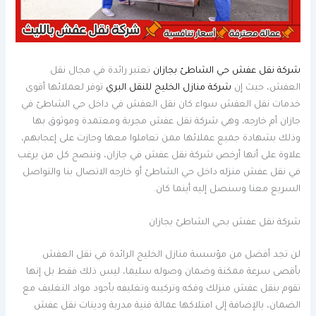
شركة نقل عفش حي الشاطئ بجازان
تعتبر رائدة في مجال نقل
العفش، حيث إن
شركة منازل الخليج للنقل البري
توفر لعملائها أقوى
خدمات نقل العفش سواء كان نقل العفش في داخل حي الشاطئ في
جازان أم خارجه، وهي شركة نقل عفش مجربة ومعتمدة وموثوق بها
وذلك بشهادة جميع عملائها ممن تعاملوا معها وحازت على إعجابهم،
علاوة على أنها أرخص شركة نقل عفش في جازان، وننصح كل من يرغب
في نقل عفش منزله داخل حي الشاطئ أو خارجه الاتصال بنا والتواصل
السريع معنا وسنصل إليه أينما كان.
شركة نقل عفش بحي الشاطئ بجازان
لن تجد أفضل من مؤسسة منازل الخليج الرائدة في نقل العفش
بأقصى سرعة ممكنة وضمان وصوله سليما، ليس ذلك فقط بل إنها
تقوم بنقل عفش منزلك وفكه وتركيبه وتغليفه بأجود مواد التغليف مع
الضمان، بالإضافة إلى امتلاكها عمالة فنية مدربة ودينات نقل عفش