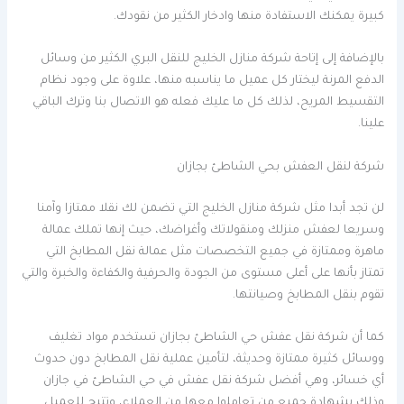
كبيرة يمكنك الاستفادة منها وادخار الكثير من نقودك.
بالإضافة إلى إتاحة شركة منازل الخليج للنقل البري الكثير من وسائل
الدفع المرنة ليختار كل عميل ما يناسبه منها، علاوة على وجود نظام
التقسيط المريح، لذلك كل ما عليك فعله هو الاتصال بنا وترك الباقي
علينا.
شركة لنقل العفش بحي الشاطئ بجازان
لن تجد أبدا مثل شركة منازل الخليج التي تضمن لك نقلا ممتازا وآمنا
وسريعا لعفش منزلك ومنقولاتك وأغراضك، حيث إنها تملك عمالة
ماهرة وممتازة في جميع التخصصات مثل عمالة نقل المطابخ التي
تمتاز بأنها على أعلى مستوى من الجودة والحرفية والكفاءة والخبرة والتي
تقوم بنقل المطابخ وصيانتها.
كما أن شركة نقل عفش حي الشاطئ بجازان تستخدم مواد تغليف
ووسائل كثيرة ممتازة وحديثة، لتأمين عملية نقل المطابخ دون حدوث
أي خسائر، وهي أفضل شركة نقل عفش في حي الشاطئ في جازان
وذلك بشهادة جميع من تعاملوا معها من العملاء، وتتيح للعميل