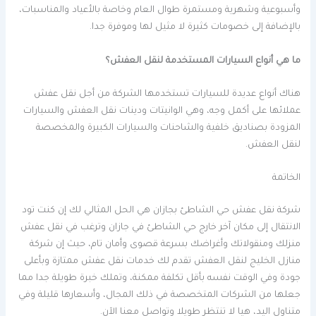
وأسبوعية وشهرية ومستمرة طوال العام وخاصة بالأعياد والمناسبات،
بالإضافة إلى خصومات كثيرة لا مثيل لها وموفرة جدا.
ما هي أنواع السيارات المستخدمة لنقل العفش؟
هناك أنواع عديدة للسيارات تستخدمها الشركة من أجل نقل عفش
عملائها على أكمل وجه، وهي الوانيتات ودينات نقل العفش والسيارات
المزودة بصناديق خلفية والشاحنات والسيارات الكبيرة والمخصصة
لنقل العفش.
الخاتمة
شركة نقل عفش حي الشاطئ بجازان هي الحل المثالي لك إن كنت تود
الانتقال إلى مكان آخر خارج حي الشاطئ في جازان وترغب في نقل عفش
منزلك ومنقولاتك وأغراضك بسرعة قصوى وأمان تام، حيث إن شركة
منازل الخليج لنقل العفش تقدم لك خدمات نقل عفش ممتازة وبأعلى
جودة وفي الوقت نفسه بأقل تكلفة ممكنة، وتملك خبرة طويلة جدا مما
جعلها من الشركات المتخصصة في ذلك المجال، وأسعارها قليلة وفي
متناول اليد، هيا لا تنتظر طويلا وتواصل معنا الآن.