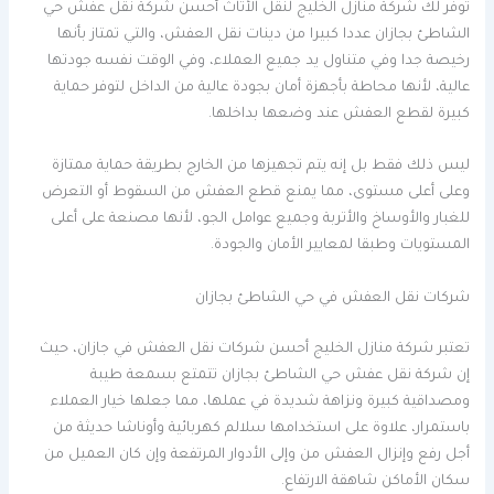
توفر لك شركة منازل الخليج لنقل الأثاث أحسن شركة نقل عفش حي
الشاطئ بجازان عددا كبيرا من دينات نقل العفش، والتي تمتاز بأنها
رخيصة جدا وفي متناول يد جميع العملاء، وفي الوقت نفسه جودتها
عالية، لأنها محاطة بأجهزة أمان بجودة عالية من الداخل لتوفر حماية
كبيرة لقطع العفش عند وضعها بداخلها.
ليس ذلك فقط بل إنه يتم تجهيزها من الخارج بطريقة حماية ممتازة
وعلى أعلى مستوى، مما يمنع قطع العفش من السقوط أو التعرض
للغبار والأوساخ والأتربة وجميع عوامل الجو، لأنها مصنعة على أعلى
المستويات وطبقا لمعايير الأمان والجودة.
شركات نقل العفش في حي الشاطئ بجازان
تعتبر شركة منازل الخليج أحسن شركات نقل العفش في جازان، حيث
إن شركة نقل عفش حي الشاطئ بجازان تتمتع بسمعة طيبة
ومصداقية كبيرة ونزاهة شديدة في عملها، مما جعلها خيار العملاء
باستمرار، علاوة على استخدامها سلالم كهربائية وأوناشا حديثة من
أجل رفع وإنزال العفش من وإلى الأدوار المرتفعة وإن كان العميل من
سكان الأماكن شاهقة الارتفاع.