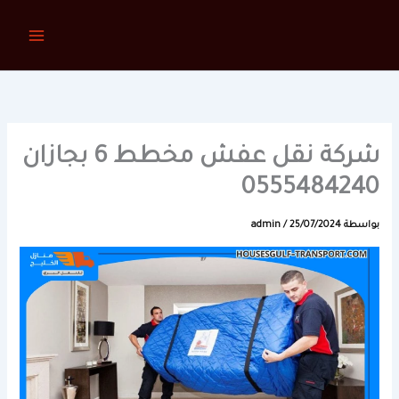
خطي
لى
لمحتوى
شركة نقل عفش مخطط 6 بجازان
0555484240
بواسطة
25/07/2024
/
admin