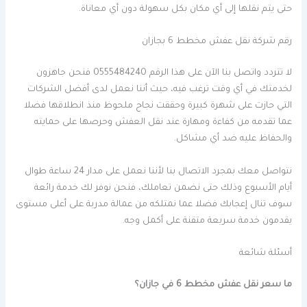
حتى يتم نقلها إلى أي مكان بكل سهولة دون أي معاناة.
رقم شركة نقل عفش مخطط 6 بجازان
لا تتردد واتصل بنا الآن على هذا الرقم 0555484240 فنحن جاهزون
لخدمتك في أي وقت ترغب فيه، حيث أننا نعمل لدى أفضل الشركات
التي حازت على شهرة كبيرة وحققت نجاح ملحوظ منذ انطلاقها فضلا
عما تقدمه من كفاءة ومهارة عند نقل العفش وحرصها على حمايته
والحفاظ عليه ضد أي مشاكل.
نتواصل معك بمجرد الاتصال بنا لأننا نعمل على مدار 24 ساعة طوال
أيام الأسبوع وذلك حتى نضمن تعاملك، فنحن نوفر لك خدمة رائعة
سوف تنال إعجابك فضلا عما نمتلكه من عمالة مدربة على أعلى مستوى
يقدمون خدمة سريعة متقنة على أكمل وجه.
أسئلة شائعة
ما سعر نقل عفش مخطط 6 في جازان؟