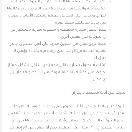
تتميز بأمانتها وسمعتها الطيبة، كما أن الشركة تتميز أيضا
بالمصداقية والشفافية التي توفرها عند التعامل مع عملائها
الكرام، وتحرص على التعامل معهم بمنتهى الأمانة والصدق
حتى يدوم تعاملهم معها لفترة.
تقدم أسعار ممتازة مخفضة و معقولة مقارنة بالأسعار في
أي شركات نقل عفش أخرى.
لديها فريق عمل من الفنيين مدرب على أعلى مستوى جاهز
لتقديم الخدمة في الوقت الذي ترغب فيه بكفاءة وإتقان لا
مثيل له.
تمتلك أسطول سيارات نقل مجهز من الداخل بشكل ممتاز
يحافظ على عفشك أثناء نقله ويضمن لك وصوله بأمان إلى
أي مكان.
شركة نقل أثاث مخطط 6 بجازان
شركة منازل الخليج لنقل الأثاث تحرص على راحتك، وتوفر لك كل ما
يمكن أن يساعدك في نقل عفشك بأمان وبأسعار ممتازة، حيث أنها من
كبرى الشركات التي تمتلك معدات وأجهزة حديثة تستخدمها في رفع
وتنزيل العفش إلى أي مكان بكل سهولة دون أن تعاني من أي إصابات