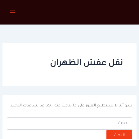
البحث
خطي
عن:
لى
لمحتوى
نقل عفش الظهران
يبدو أننا لا نستطيع العثور على ما تبحث عنه. ربما قد يساعدك البحث.