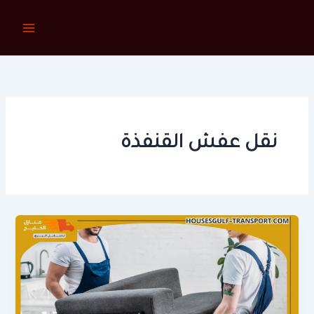
خطي
لى
لمحتوى
نقل عفش القنفذة