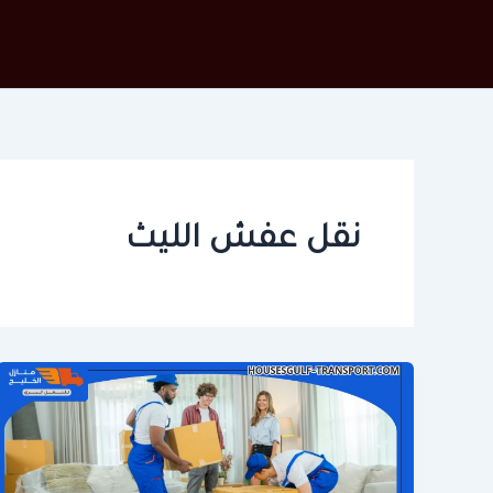
خطي
لى
لمحتوى
نقل عفش الليث