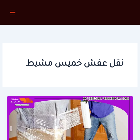
خطي
لى
لمحتوى
نقل عفش خميس مشيط