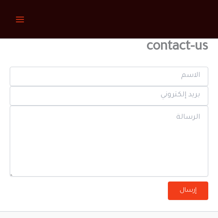
خطي
لى
لمحتوى
contact-us